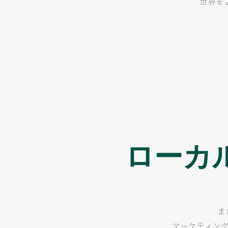
​世界
ローカ
ま
マーケティン