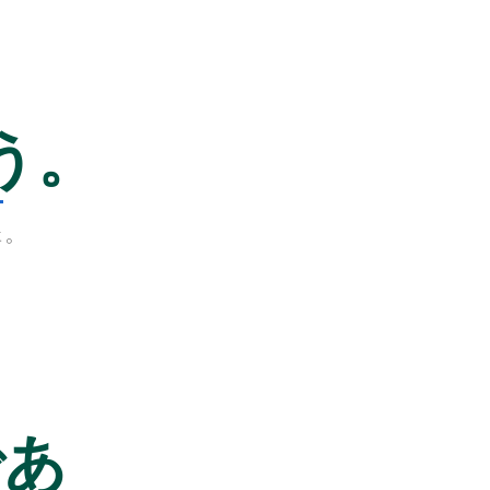
う。
と。
、
あ