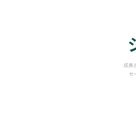
​
成長
セ