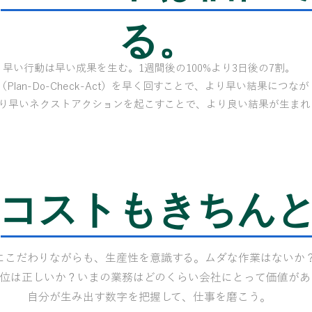
る。
早い行動は早い成果を生む。1週間後の100%より3日後の7割。
A（Plan-Do-Check-Act）を早く回すことで、より早い結果につな
り早いネクストアクションを起こすことで、より良い結果が生まれ
コストもきちんと
にこだわりながらも、生産性を意識する。ムダな作業はないか
位は正しいか？いまの業務はどのくらい会社にとって価値があ
自分が生み出す数字を把握して、仕事を磨こう。