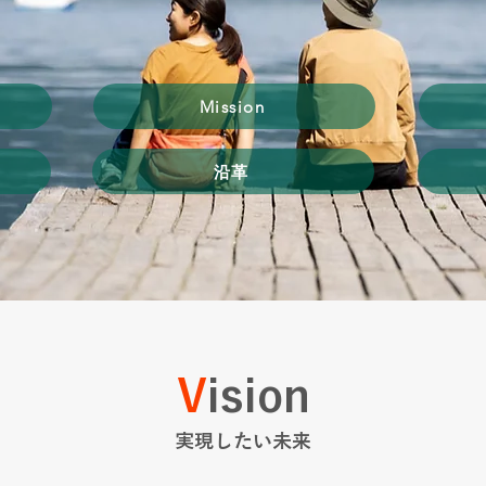
Mission
沿革
V
ision
​実現したい未来