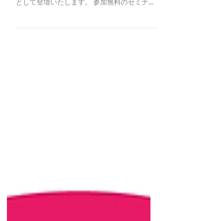
長野信用金庫様が4月23日(火)に主催されるオ
ンラインセミナーに、 弊社代表の山口が講師
として登壇いたします。 参加無料のセミナー
ですので、ぜひお気軽にご参加ください。 ※
長野信用金庫様のHPの[各種お申込]ページに
ジャンプします。アクセス後、［募集中のセ
ミナー］▶「Goo...