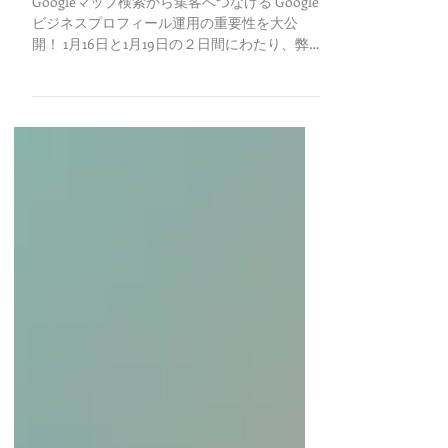
【2023年１月】MEO対策セミナーを
開催しました！
Googleマップ検索から集客へつなげる Google
ビジネスプロフィール運用の重要性を大公
開！ 1月16日と1月19日の２日間にわたり、弊社
主催のMEO対策セミナーを開催しました。 セ
ミナーでは、Googleビジネスプロフィール運
用やSNS活用のポイントや注意点をお伝えし...