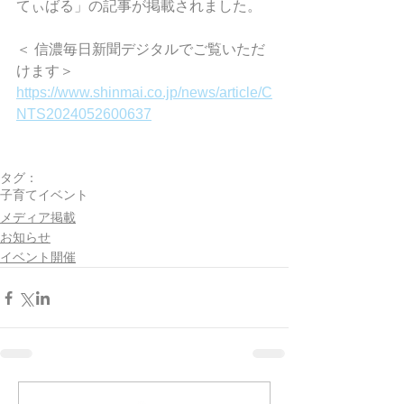
てぃばる
」の記事が掲載されました。
＜ 
信濃毎日新聞デジタル
でご覧いただ
けます＞
https://www.shinmai.co.jp/news/article/C
NTS2024052600637
タグ：
子育てイベント
メディア掲載
お知らせ
イベント開催